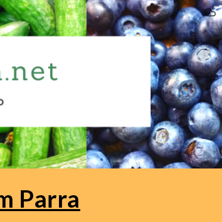
ion
m Parra